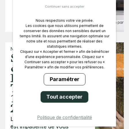
Continuer sans accepter
Nous respectons votre vie privée.​
Les cookies que nous utilisons permettent de
conserver des données non sensibles durant un
temps limité.​ Ils assurent une navigation optimale sur
notre site et nous permettent de réaliser des
statistiques internes.​
Nos actualités
Cliquez sur « Accepter et fermer » afin de bénéficier
Salon Habitat
d’une expérience personnalisée. Cliquez sur «
Continuer sans accepter » pour les refuser ou «
& Jardin de
Paramétrer » afin de modifier vos préférences.​
Rezé la
Paramétrer
Trocardière du
17 au 19 février
Tout accepter
2023
Politique de confidentialité
L’équipe My Lovely Nature
est impatiente de vous